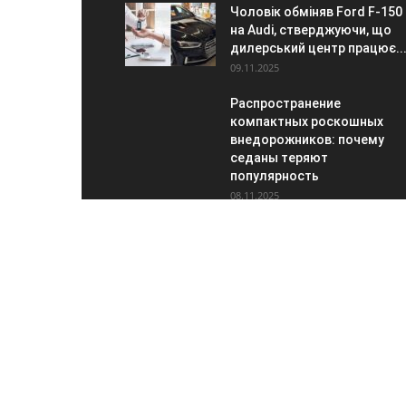
Чоловік обміняв Ford F-150
на Audi, стверджуючи, що
дилерський центр працює..
09.11.2025
Распространение
компактных роскошных
внедорожников: почему
седаны теряют
популярность
08.11.2025
ПР
Сайт
зв'я