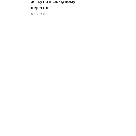
жінку на пішохідному
переході
07.06.2018