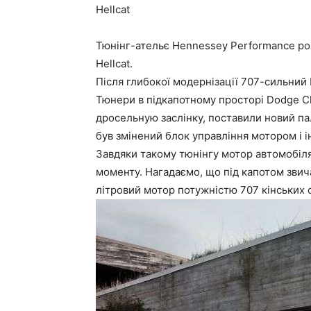
Hellcat
Тюнінг-ательє Hennessey Performance ро
Hellcat.
Після глибокої модернізації 707-сильний H
Тюнери в підкапотному просторі Dodge Cha
дросельную заслінку, поставили новий па
був змінений блок управління мотором і і
Завдяки такому тюнінгу мотор автомобіля 
моменту. Нагадаємо, що під капотом звич
літровий мотор потужністю 707 кінських 