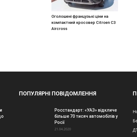
Оголошені французькі ціни на
компактний кросовер Citroen C3
Aircross
ПОПУЛЯРНІ ПОВІДОМЛЕННЯ
П
и
Росстандарт: «УАЗ» відкличе
Н
до
більше 70 тисяч автомобілів у
Б
Росії
21.04.2020
Д