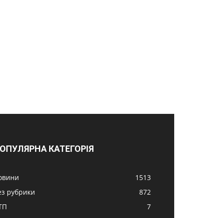
ОПУЛЯРНА КАТЕГОРІЯ
овини
1513
ез рубрики
872
ТП
7