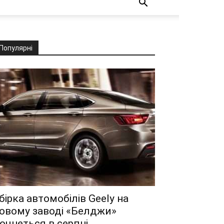
Популярні
бірка автомобілів Geely на
овому заводі «Белджи»
очнеться в серпні