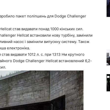
зробило пакет поліпшень для Dodge Challenger
ellcat став видавати понад 1000 кінських сил.
llenger Hellcat встановили нову турбіну, замінили
ливний насос і замінили випускну систему. Також
нша електроніка.
став видавати 1012 л. с. при 1313 Нм крутного
айного Dodge Challenger Hellcat встановлений 6,2-
сил.