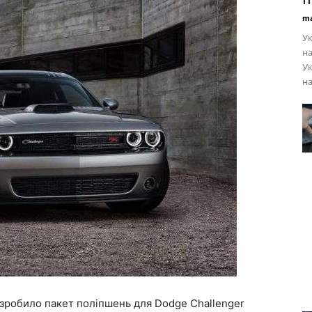
ma
Ук
на
Ук
на
зробило пакет поліпшень для Dodge Challenger