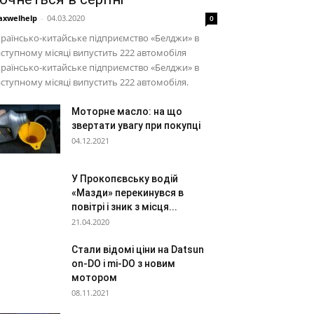
xwelhelp
-
04.03.2020
0
раїнсько-китайське підприємство «Белджи» в
ступному місяці випустить 222 автомобіля
раїнсько-китайське підприємство «Белджи» в
ступному місяці випустить 222 автомобіля.
Моторне масло: на що
звертати увагу при покупці
04.12.2021
У Прокопєвську водій
«Мазди» перекинувся в
повітрі і зник з місця...
21.04.2020
Стали відомі ціни на Datsun
on-DO і mi-DO з новим
мотором
08.11.2021