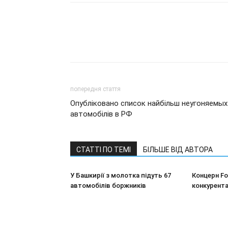
попередня стаття
Опубліковано список найбільш неугоняемых
автомобілів в РФ
СТАТТІ ПО ТЕМІ
БІЛЬШЕ ВІД АВТОРА
У Башкирії з молотка підуть 67
Концерн F
автомобілів боржників
конкурента