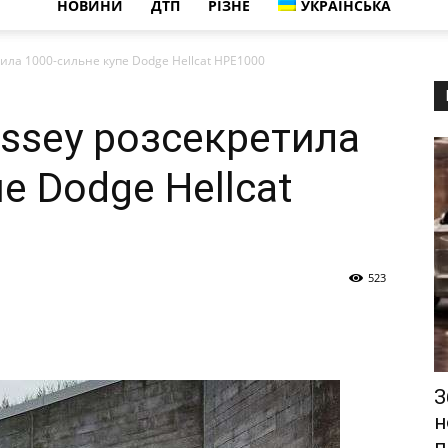
НОВИНИ
ДТП
РІЗНЕ
УКРАЇНСЬКА
ила 1000-сильне купе Dodge Hellcat HPE1000
ssey розсекретила
е Dodge Hellcat
523
З
н
п