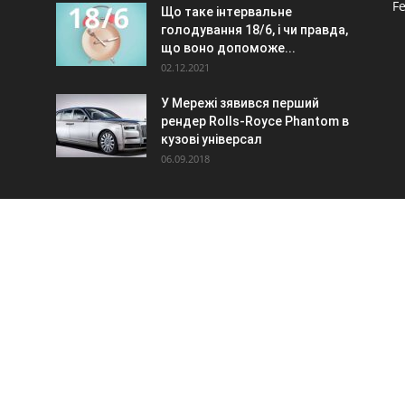
F
Що таке інтервальне
голодування 18/6, і чи правда,
.
що воно допоможе...
02.12.2021
У Мережі зявився перший
рендер Rolls-Royce Phantom в
кузові універсал
06.09.2018
О НАС
 про автомобілі
затися з нами:
maxwelhelp@gmail.com