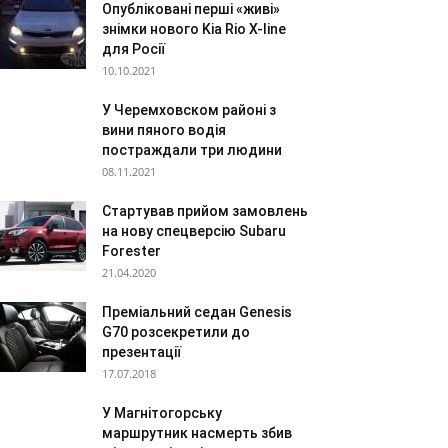
Опубліковані перші «живі»
знімки нового Kia Rio X-line
для Росії
10.10.2021
У Черемховском районі з
вини пяного водія
постраждали три людини
08.11.2021
Стартував прийом замовлень
на нову спецверсію Subaru
Forester
21.04.2020
Преміальний седан Genesis
G70 розсекретили до
презентації
17.07.2018
У Магнітогорську
маршрутник насмерть збив