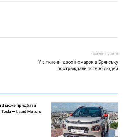
наступна стаття
У зіткненні двох іномарок в Брянську
постраждали пятеро людей
ord може придбати
 Tesla — Lucid Motors