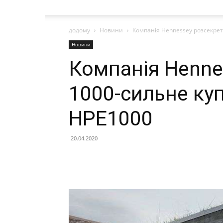
додому
Новини
Компанія Hennessey розсекрет
Новини
Компанія Henne
1000-сильне куп
HPE1000
20.04.2020