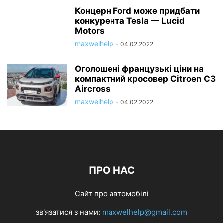
Концерн Ford може придбати
конкурента Tesla — Lucid
Motors
maxwelhelp
-
04.02.2022
Оголошені французькі ціни на
компактний кросовер Citroen C3
Aircross
maxwelhelp
-
04.02.2022
ПРО НАС
Сайт про автомобілі
зв'язатися з нами:
maxwelhelp@gmail.com