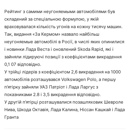
Рейтинг з самими неугоняемыми автомобілями був
складений за спеціальною формулою, у якій
враховувалася кількість угонів на кожну тисячу машин.
Так, видання «За Кермом» назвало найбільш
неугоняемые автомобілі в Росії, в числі яких опинилися
і новинки Лада Веста і оновлений Skoda Rapid, які і
зайняли лідируючі позиції з коефіцієнтами викрадення
0,1 07 відповідно.
У трійці лідерів з коефіцієнтом 2,6 викрадення на 1000
автомобілів розташувався Volkswagen Polo, а першу
п’ятірку зайняли УАЗ Патріот і Лада Ларгус з
показниками 2.8 і 3,5 викрадення відповідно.
У другій п’ятірці розташувалися позашляховик Шевроле
Нива, Шкода Октавія, Лада Калина, Ніссан Кашкай і Лада
Гранта