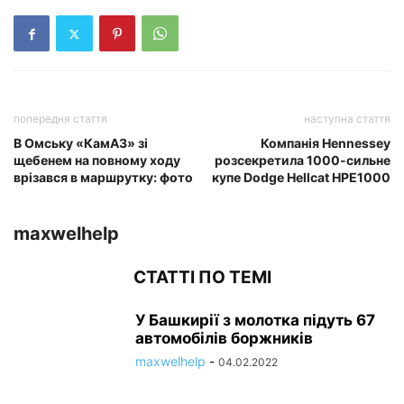
попередня стаття
наступна стаття
В Омську «КамАЗ» зі
Компанія Hennessey
щебенем на повному ходу
розсекретила 1000-сильне
врізався в маршрутку: фото
купе Dodge Hellcat HPE1000
maxwelhelp
СТАТТІ ПО ТЕМІ
У Башкирії з молотка підуть 67
автомобілів боржників
maxwelhelp
-
04.02.2022