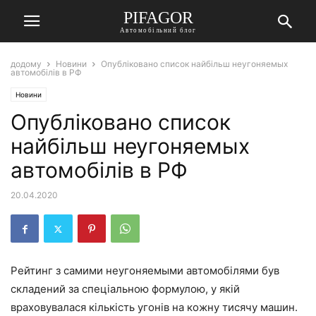
PIFAGOR
Автомобільний блог
додому
Новини
Опубліковано список найбільш неугоняемых
автомобілів в РФ
Новини
Опубліковано список
найбільш неугоняемых
автомобілів в РФ
20.04.2020
Рейтинг з самими неугоняемыми автомобілями був
складений за спеціальною формулою, у якій
враховувалася кількість угонів на кожну тисячу машин.