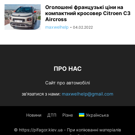
Оголошені французькі ціни на
компактний кросовер Citroen C3
Aircross
maxwelhelp
-
04.02.2022
ПРО НАС
Сайт про автомобілі
зв'язатися з нами:
maxwelhelp@gmail.com
Новини
ДТП
Різне
Українська
© https://pifagor.kiev.ua - При копіюванні матеріалів