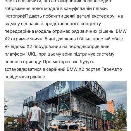
Варто відзначити, що автовиробник розповсюдив
зображення нової моделі в камуфляжній плівки.
Фотографії дають побачити деякі деталі екстер’єру і на
відміну від раніше представленого концепту
передсерійна модель отримає ряд звичних рішень. BMW
X2 отримає звичні бічні дзеркала і більш простий обвіс.
Як відомо X2 побудований на передньопривідній
платформі UKL, при цьому вона підтримує систему
повного приводу. Про моторах, які будуть
встановлюватися в серійний BMW X2 портал ТвоеАвто
повідомляв раніше.