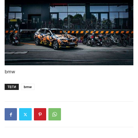
bmw
ТЕГИ
bmw