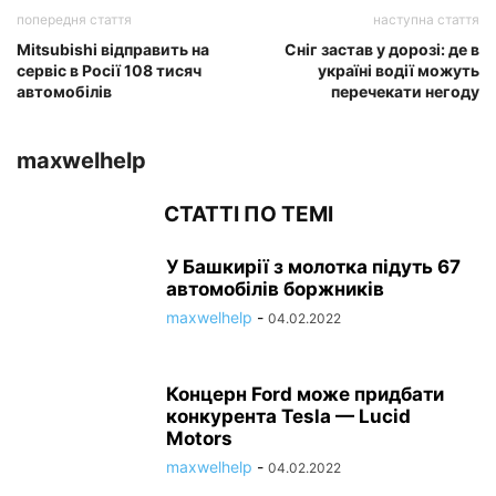
попередня стаття
наступна стаття
Mitsubishi відправить на
Сніг застав у дорозі: де в
сервіс в Росії 108 тисяч
україні водії можуть
автомобілів
перечекати негоду
maxwelhelp
СТАТТІ ПО ТЕМІ
У Башкирії з молотка підуть 67
автомобілів боржників
maxwelhelp
-
04.02.2022
Концерн Ford може придбати
конкурента Tesla — Lucid
Motors
maxwelhelp
-
04.02.2022