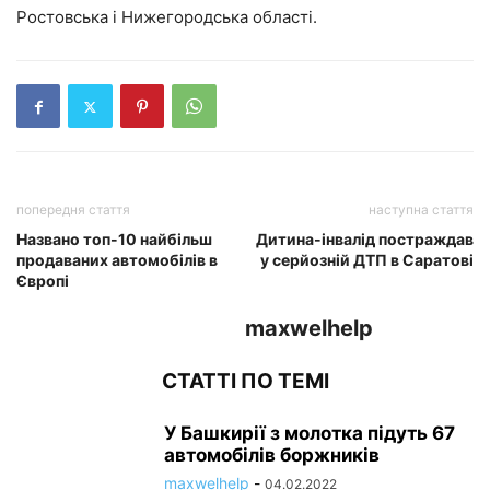
Ростовська і Нижегородська області.
попередня стаття
наступна стаття
Названо топ-10 найбільш
Дитина-інвалід постраждав
продаваних автомобілів в
у серйозній ДТП в Саратові
Європі
maxwelhelp
СТАТТІ ПО ТЕМІ
У Башкирії з молотка підуть 67
автомобілів боржників
maxwelhelp
-
04.02.2022