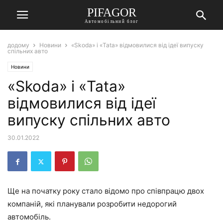
PIFAGOR
Автомобільний блог
додому
Новини
«Skoda» і «Tata» відмовилися від ідеї випуску
спільних авто
Новини
«Skoda» і «Tata»
відмовилися від ідеї
випуску спільних авто
30.01.2022
Ще на початку року стало відомо про співпрацю двох
компаній, які планували розробити недорогий
автомобіль.