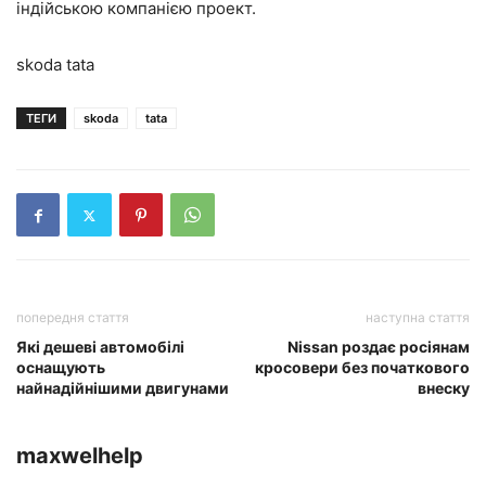
індійською компанією проект.
skoda tata
ТЕГИ
skoda
tata
попередня стаття
наступна стаття
Які дешеві автомобілі
Nissan роздає росіянам
оснащують
кросовери без початкового
найнадійнішими двигунами
внеску
maxwelhelp