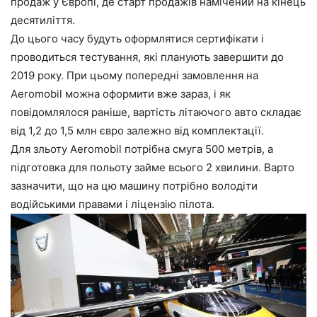
продаж у Європі, де старт продажів намічений на кінець
десятиліття.
До цього часу будуть оформлятися сертифікати і
проводиться тестування, які планують завершити до
2019 року. При цьому попередні замовлення на
Aeromobil можна оформити вже зараз, і як
повідомлялося раніше, вартість літаючого авто складає
від 1,2 до 1,5 млн євро залежно від комплектації.
Для зльоту Aeromobil потрібна смуга 500 метрів, а
підготовка для польоту займе всього 2 хвилини. Варто
зазначити, що на цю машину потрібно володіти
водійськими правами і ліцензію пілота.