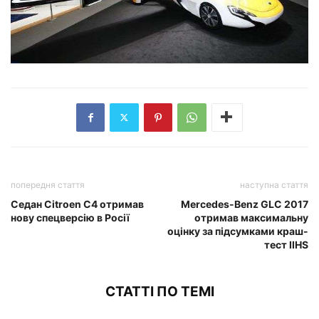
попередня стаття
наступна стаття
Седан Citroen C4 отримав
Mercedes-Benz GLC 2017
нову спецверсію в Росії
отримав максимальну
оцінку за підсумками краш-
тест IIHS
СТАТТІ ПО ТЕМІ