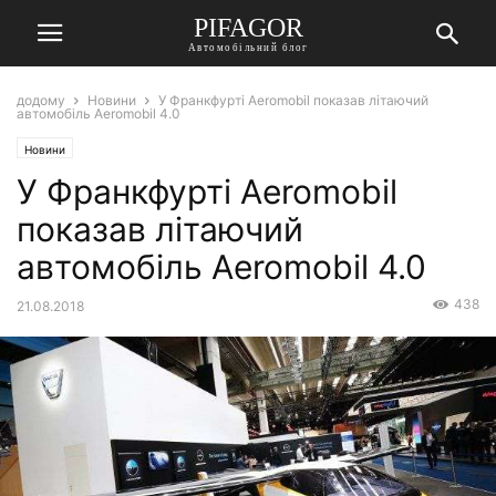
PIFAGOR
Автомобільний блог
додому
Новини
У Франкфурті Aeromobil показав літаючий
автомобіль Aeromobil 4.0
Новини
У Франкфурті Aeromobil
показав літаючий
автомобіль Aeromobil 4.0
438
21.08.2018