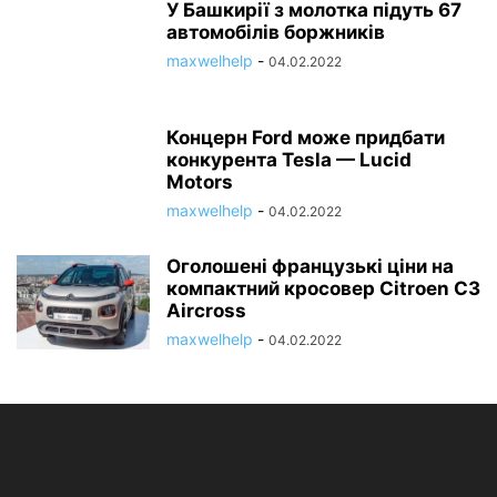
У Башкирії з молотка підуть 67
автомобілів боржників
maxwelhelp
-
04.02.2022
Концерн Ford може придбати
конкурента Tesla — Lucid
Motors
maxwelhelp
-
04.02.2022
Оголошені французькі ціни на
компактний кросовер Citroen C3
Aircross
maxwelhelp
-
04.02.2022