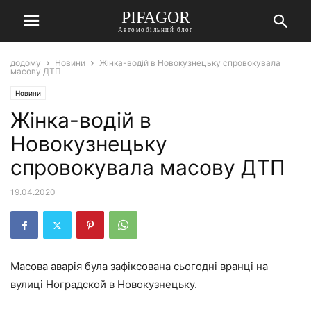
PIFAGOR
Автомобільний блог
додому
Новини
Жінка-водій в Новокузнецьку спровокувала
масову ДТП
Новини
Жінка-водій в
Новокузнецьку
спровокувала масову ДТП
19.04.2020
Масова аварія була зафіксована сьогодні вранці на
вулиці Ноградской в Новокузнецьку.