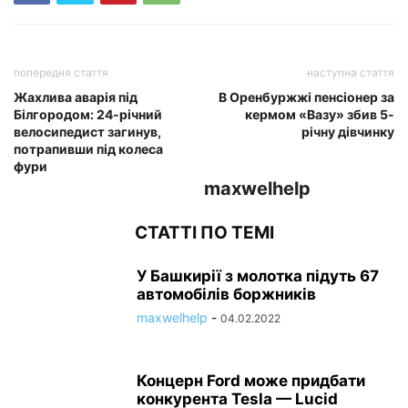
попередня стаття
наступна стаття
Жахлива аварія під
В Оренбуржжі пенсіонер за
Білгородом: 24-річний
кермом «Вазу» збив 5-
велосипедист загинув,
річну дівчинку
потрапивши під колеса
фури
maxwelhelp
СТАТТІ ПО ТЕМІ
У Башкирії з молотка підуть 67
автомобілів боржників
maxwelhelp
-
04.02.2022
Концерн Ford може придбати
конкурента Tesla — Lucid