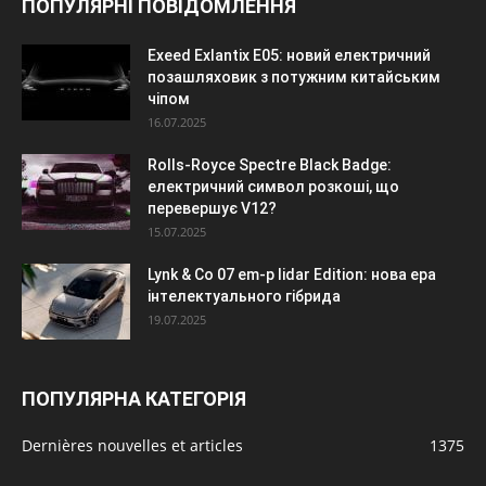
ПОПУЛЯРНІ ПОВІДОМЛЕННЯ
Exeed Exlantix E05: новий електричний
позашляховик з потужним китайським
чіпом
16.07.2025
Rolls-Royce Spectre Black Badge:
електричний символ розкоші, що
перевершує V12?
15.07.2025
Lynk & Co 07 em-p lidar Edition: нова ера
інтелектуального гібрида
19.07.2025
ПОПУЛЯРНА КАТЕГОРІЯ
Dernières nouvelles et articles
1375