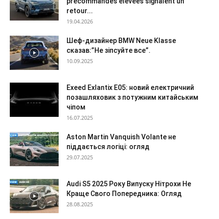
précommandes élevées signalent un
retour...
19.04.2026
Шеф-дизайнер BMW Neue Klasse
сказав:”Не зіпсуйте все”.
10.09.2025
Exeed Exlantix E05: новий електричний
позашляховик з потужним китайським
чіпом
16.07.2025
Aston Martin Vanquish Volante не
піддається логіці: огляд
29.07.2025
Audi S5 2025 Року Випуску Нітрохи Не
Краще Свого Попередника: Огляд
28.08.2025