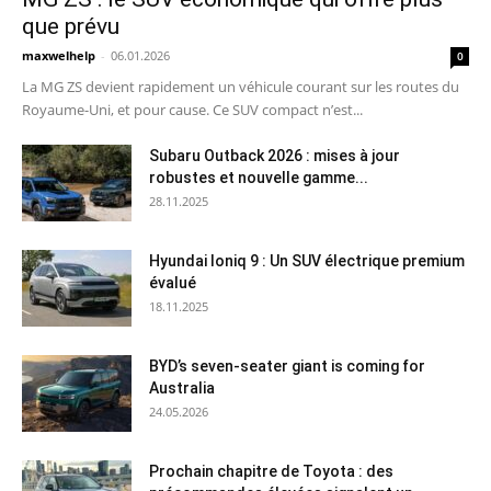
que prévu
maxwelhelp
-
06.01.2026
0
La MG ZS devient rapidement un véhicule courant sur les routes du
Royaume-Uni, et pour cause. Ce SUV compact n’est...
Subaru Outback 2026 : mises à jour
robustes et nouvelle gamme...
28.11.2025
Hyundai Ioniq 9 : Un SUV électrique premium
évalué
18.11.2025
BYD’s seven-seater giant is coming for
Australia
24.05.2026
Prochain chapitre de Toyota : des