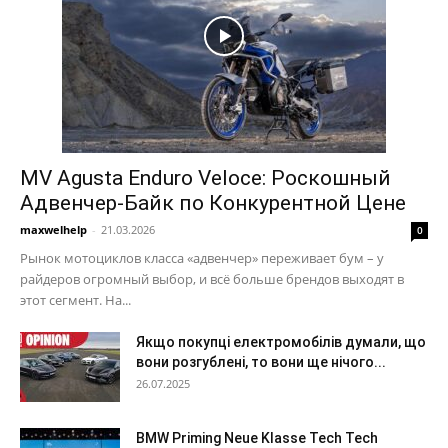
MV Agusta Enduro Veloce: Роскошный
Адвенчер-Байк по Конкурентной Цене
maxwelhelp
-
21.03.2026
0
Рынок мотоциклов класса «адвенчер» переживает бум – у
райдеров огромный выбор, и всё больше брендов выходят в
этот сегмент. На...
Якщо покупці електромобілів думали, що
вони розгублені, то вони ще нічого...
26.07.2025
BMW Priming Neue Klasse Tech Tech