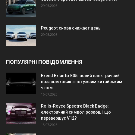
29.05.2026
Peugeot снова снижает цены
29.05.2026
ПОПУЛЯРНІ ПОВІДОМЛЕННЯ
Exeed Exlantix E05: новий електричний
позашляховик з потужним китайським
чіпом
16.07.2025
Rolls-Royce Spectre Black Badge:
електричний символ розкоші, що
перевершує V12?
15.07.2025