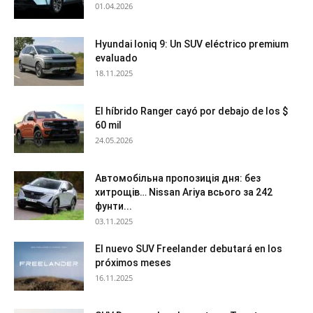
01.04.2026
Hyundai Ioniq 9: Un SUV eléctrico premium
evaluado
18.11.2025
El híbrido Ranger cayó por debajo de los $
60 mil
24.05.2026
Автомобільна пропозиція дня: без
хитрощів… Nissan Ariya всього за 242
фунти...
03.11.2025
El nuevo SUV Freelander debutará en los
próximos meses
16.11.2025