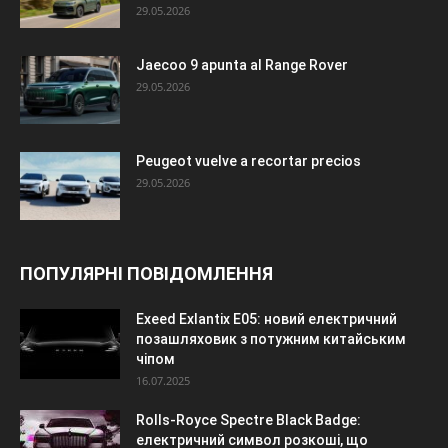
29.05.2026
Jaecoo 9 apunta al Range Rover
29.05.2026
Peugeot vuelve a recortar precios
29.05.2026
ПОПУЛЯРНІ ПОВІДОМЛЕННЯ
Exeed Exlantix E05: новий електричний
позашляховик з потужним китайським
чіпом
16.07.2025
Rolls-Royce Spectre Black Badge:
електричний символ розкоші, що