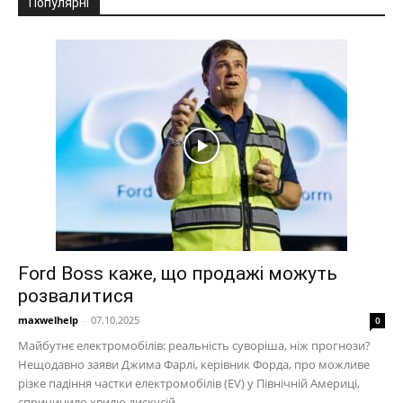
Популярні
Ford Boss каже, що продажі можуть
розвалитися
maxwelhelp
-
07.10.2025
0
Майбутнє електромобілів: реальність суворіша, ніж прогнози?
Нещодавно заяви Джима Фарлі, керівник Форда, про можливе
різке падіння частки електромобілів (EV) у Північній Америці,
спричинило хвилю дискусій...