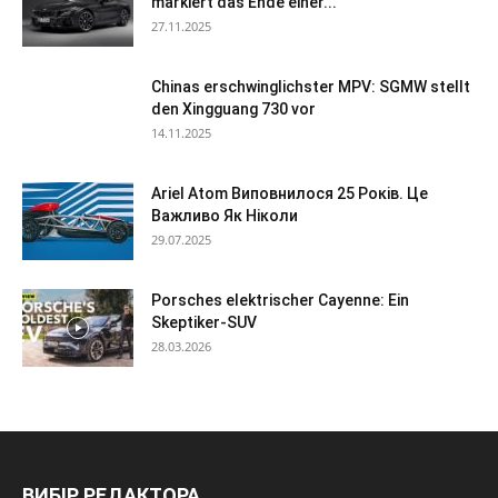
markiert das Ende einer...
27.11.2025
Chinas erschwinglichster MPV: SGMW stellt
den Xingguang 730 vor
14.11.2025
Ariel Atom Виповнилося 25 Років. Це
Важливо Як Ніколи
29.07.2025
Porsches elektrischer Cayenne: Ein
Skeptiker-SUV
28.03.2026
ВИБІР РЕДАКТОРА