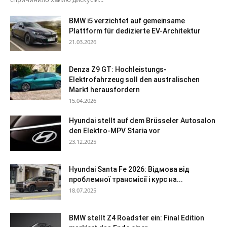
BMW i5 verzichtet auf gemeinsame
Plattform für dedizierte EV-Architektur
21.03.2026
Denza Z9 GT: Hochleistungs-
Elektrofahrzeug soll den australischen
Markt herausfordern
15.04.2026
Hyundai stellt auf dem Brüsseler Autosalon
den Elektro-MPV Staria vor
23.12.2025
Hyundai Santa Fe 2026: Відмова від
проблемної трансмісії і курс на...
18.07.2025
BMW stellt Z4 Roadster ein: Final Edition