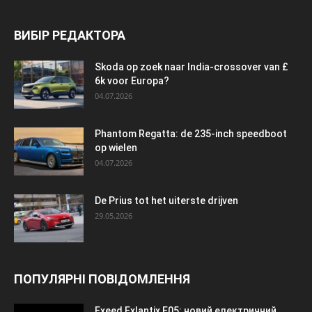
ВИБІР РЕДАКТОРА
Skoda op zoek naar India-crossover van £
6k voor Europa?
04.07.2026
Phantom Regatta: de 235-inch speedboot
op wielen
04.07.2026
De Prius tot het uiterste drijven
29.05.2026
ПОПУЛЯРНІ ПОВІДОМЛЕННЯ
Exeed Exlantix E05: новий електричний