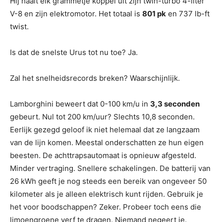
Hij haalt elk grammetje koppel uit zijn twin-turbo 4-liter
V-8 en zijn elektromotor. Het totaal is
801 pk
en 737 lb-ft
twist.
Is dat de snelste Urus tot nu toe? Ja.
Zal het snelheidsrecords breken? Waarschijnlijk.
Lamborghini beweert dat 0-100 km/u in
3,3 seconden
gebeurt. Nul tot 200 km/uur? Slechts 10,8 seconden.
Eerlijk gezegd geloof ik niet helemaal dat ze langzaam
van de lijn komen. Meestal onderschatten ze hun eigen
beesten. De achttrapsautomaat is opnieuw afgesteld.
Minder vertraging. Snellere schakelingen. De batterij van
26 kWh geeft je nog steeds een bereik van ongeveer 50
kilometer als je alleen elektrisch kunt rijden. Gebruik je
het voor boodschappen? Zeker. Probeer toch eens die
limoengroene verf te dragen. Niemand negeert je.