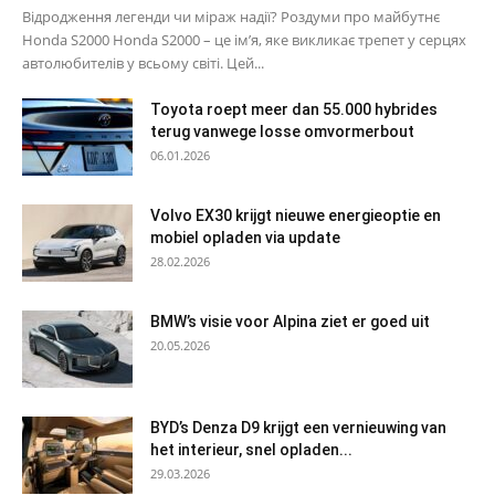
Відродження легенди чи міраж надії? Роздуми про майбутнє
Honda S2000 Honda S2000 – це ім’я, яке викликає трепет у серцях
автолюбителів у всьому світі. Цей...
Toyota roept meer dan 55.000 hybrides
terug vanwege losse omvormerbout
06.01.2026
Volvo EX30 krijgt nieuwe energieoptie en
mobiel opladen via update
28.02.2026
BMW’s visie voor Alpina ziet er goed uit
20.05.2026
BYD’s Denza D9 krijgt een vernieuwing van
het interieur, snel opladen...
29.03.2026