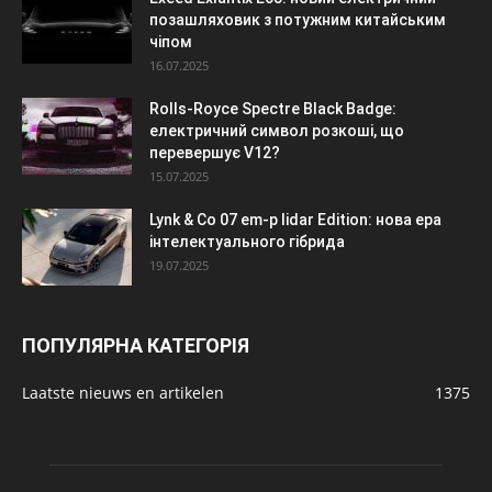
позашляховик з потужним китайським
чіпом
16.07.2025
Rolls-Royce Spectre Black Badge:
електричний символ розкоші, що
перевершує V12?
15.07.2025
Lynk & Co 07 em-p lidar Edition: нова ера
інтелектуального гібрида
19.07.2025
ПОПУЛЯРНА КАТЕГОРІЯ
Laatste nieuws en artikelen
1375