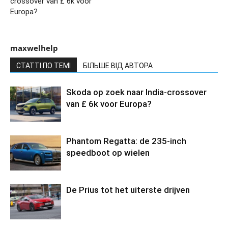
crossover van £ 6k voor
Europa?
maxwelhelp
СТАТТІ ПО ТЕМІ
БІЛЬШЕ ВІД АВТОРА
Skoda op zoek naar India-crossover
van £ 6k voor Europa?
Phantom Regatta: de 235-inch
speedboot op wielen
De Prius tot het uiterste drijven