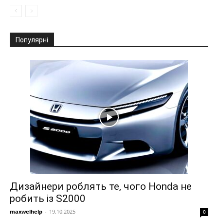
Популярні
Дизайнери роблять те, чого Honda не
робить із S2000
maxwelhelp
-
19.10.2025
0