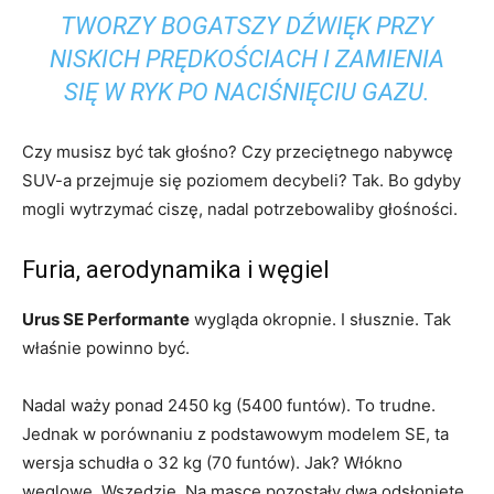
TWORZY BOGATSZY DŹWIĘK PRZY
NISKICH PRĘDKOŚCIACH I ZAMIENIA
SIĘ W RYK PO NACIŚNIĘCIU GAZU.
Czy musisz być tak głośno? Czy przeciętnego nabywcę
SUV-a przejmuje się poziomem decybeli? Tak. Bo gdyby
mogli wytrzymać ciszę, nadal potrzebowaliby głośności.
Furia, aerodynamika i węgiel
Urus SE Performante
wygląda okropnie. I słusznie. Tak
właśnie powinno być.
Nadal waży ponad 2450 kg (5400 funtów). To trudne.
Jednak w porównaniu z podstawowym modelem SE, ta
wersja schudła o 32 kg (70 funtów). Jak? Włókno
węglowe. Wszędzie. Na masce pozostały dwa odsłonięte