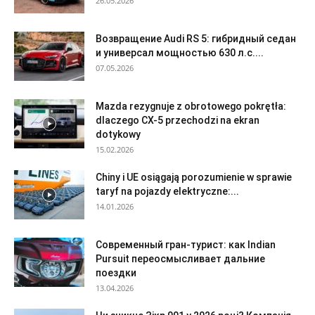
26.05.2026
Возвращение Audi RS 5: гибридный седан
и универсал мощностью 630 л.с....
07.05.2026
Mazda rezygnuje z obrotowego pokrętła:
dlaczego CX-5 przechodzi na ekran
dotykowy
15.02.2026
Chiny i UE osiągają porozumienie w sprawie
taryf na pojazdy elektryczne:...
14.01.2026
Современный гран-турист: как Indian
Pursuit переосмысливает дальние
поездки
13.04.2026