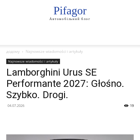
Pifagor
Автомобільний блог
додому
Najnowsze wiadomości i artykuły
Najnowsze wiadomości i artykuły
Lamborghini Urus SE
Performante 2027: Głośno.
Szybko. Drogi.
04.07.2026
19