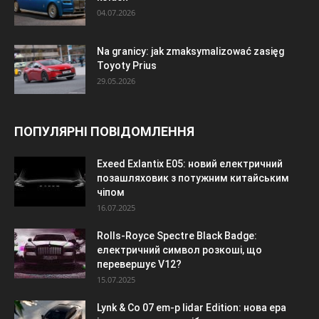
04.07.2026
Na granicy: jak zmaksymalizować zasięg
Toyoty Prius
29.05.2026
ПОПУЛЯРНІ ПОВІДОМЛЕННЯ
Exeed Exlantix E05: новий електричний
позашляховик з потужним китайським
чіпом
16.07.2025
Rolls-Royce Spectre Black Badge:
електричний символ розкоші, що
перевершує V12?
15.07.2025
Lynk & Co 07 em-p lidar Edition: нова ера