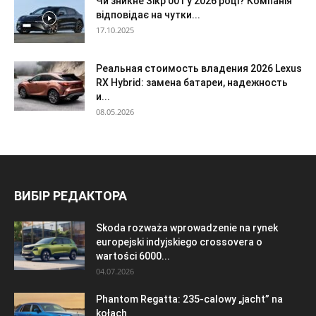
Чи зникне Зікр 001 у 2026 році? Компанія
відповідає на чутки...
17.10.2025
Реальная стоимость владения 2026 Lexus
RX Hybrid: замена батареи, надежность
и...
08.05.2026
ВИБІР РЕДАКТОРА
Skoda rozważa wprowadzenie na rynek
europejski indyjskiego crossovera o
wartości 6000...
04.07.2026
Phantom Regatta: 235-calowy „jacht” na
kołach