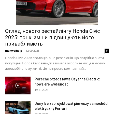
Огляд нового рестайлінгу Honda Civic
2025: тонкі зміни підвищують його
привабливість
maxwelhelp
-
12.09.2025
0
Honda Civic 2025: еволюція, а не революція-що потрібно знати
покупцеві Honda Civic завжди займала особливе місце в моєму
автомобільному житті. Це не просто компактний...
Porsche przedstawia Cayenne Electric:
nową erę wydajności
19.11.2025
Jony Ive zaprojektował pierwszy samochód
elektryczny Ferrari